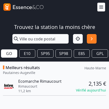
Trouvez la station la moins chère
GO
E10
SP95
SP98
E85
GPL
Meilleurs résultats
Haute-Marne
Pautaines-Augeville
Ecomarche Rimaucourt
2,135 €
Rimaucourt
Vérifié aujourd'hui
11,2 km