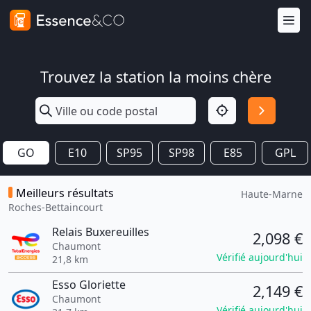
Trouvez la station la moins chère
GO
E10
SP95
SP98
E85
GPL
Meilleurs résultats
Haute-Marne
Roches-Bettaincourt
Relais Buxereuilles
2,098 €
Chaumont
Vérifié aujourd'hui
21,8 km
Esso Gloriette
2,149 €
Chaumont
Vérifié aujourd'hui