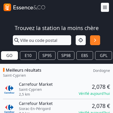
Trouvez la station la moins chère
GO
E10
SP95
SP98
E85
GPL
Meilleurs résultats
Dordogne
Saint-Cyprien
Carrefour Market
2,078 €
Saint-Cyprien
Vérifié aujourd'hui
2,5 km
Carrefour Market
2,078 €
Siorac-En-Périgord
Vérifié aujourd'hui