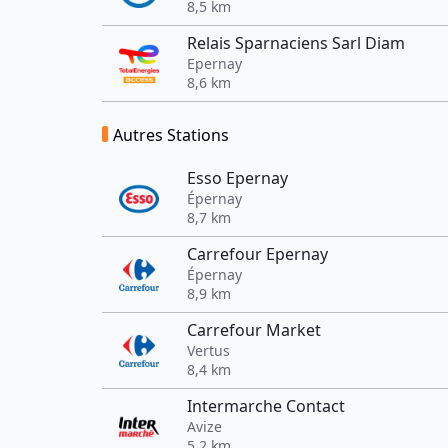
8,5 km
Relais Sparnaciens Sarl Diam
Epernay
8,6 km
Autres Stations
Esso Epernay
Épernay
8,7 km
Carrefour Epernay
Épernay
8,9 km
Carrefour Market
Vertus
8,4 km
Intermarche Contact
Avize
5,2 km