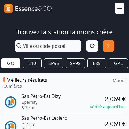
Trouvez la station la moins chère
GO
E10
SP95
SP98
E85
GPL
Meilleurs résultats
Marne
Cumières
Sas Petro-Est Dizy
2,069 €
Épernay
Vérifié aujourd'hui
3,3 km
Sas Petro-Est Leclerc
2,069 €
Pierry