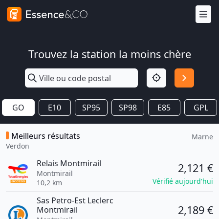
Trouvez la station la moins chère
GO
E10
SP95
SP98
E85
GPL
Meilleurs résultats
Marne
Verdon
Relais Montmirail
2,121 €
Montmirail
Vérifié aujourd'hui
10,2 km
Sas Petro-Est Leclerc
2,189 €
Montmirail