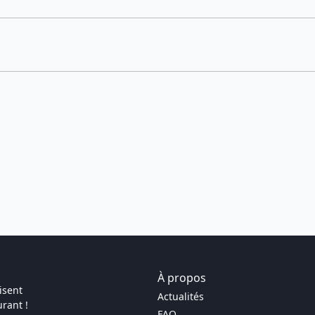
À propos
isent
Actualités
rant !
FAQ