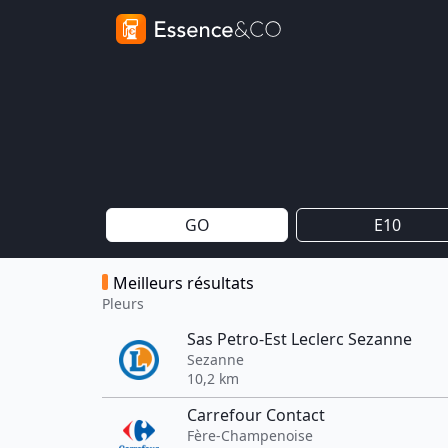
GO
E10
Meilleurs résultats
Pleurs
Sas Petro-Est Leclerc Sezanne
Sezanne
10,2 km
Carrefour Contact
Fère-Champenoise