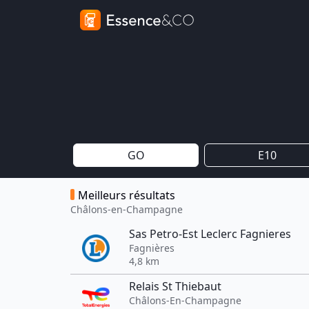
GO
E10
Meilleurs résultats
Châlons-en-Champagne
Sas Petro-Est Leclerc Fagnieres
Fagnières
4,8 km
Relais St Thiebaut
Châlons-En-Champagne