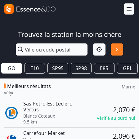
Trouvez la station la moins chère
GO
E10
SP95
SP98
E85
GPL
Meilleurs résultats
Marne
Vélye
Sas Petro-Est Leclerc
2,070 €
Vertus
Blancs Coteaux
Vérifié aujourd'hui
9,5 km
Carrefour Market
2,096 €