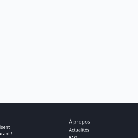
À propos
isent
Actualités
rant !
FAQ