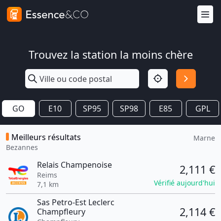
Trouvez la station la moins chère
GO
E10
SP95
SP98
E85
GPL
Meilleurs résultats
Marne
Bezannes
Relais Champenoise
2,111 €
Reims
Vérifié aujourd'hui
7,1 km
Sas Petro-Est Leclerc
2,114 €
Champfleury