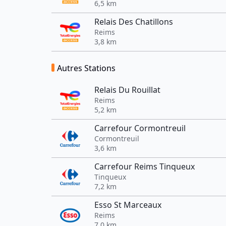
6,5 km
Relais Des Chatillons
Reims
3,8 km
Autres Stations
Relais Du Rouillat
Reims
5,2 km
Carrefour Cormontreuil
Cormontreuil
3,6 km
Carrefour Reims Tinqueux
Tinqueux
7,2 km
Esso St Marceaux
Reims
7,0 km