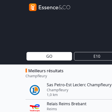
GO
E10
Meilleurs résultats
Champfleury
Sas Petro-Est Leclerc Champfleury
Champfleury
1,0 km
Relais Reims Brebant
Reims