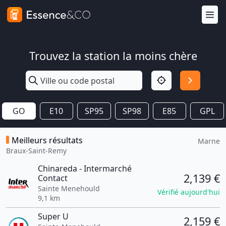
Trouvez la station la moins chère
GO
E10
SP95
SP98
E85
GPL
Meilleurs résultats
Marne
Braux-Saint-Remy
Chinareda - Intermarché
2,139 €
Contact
Sainte Menehould
Vérifié aujourd'hui
9,1 km
Super U
2,159 €