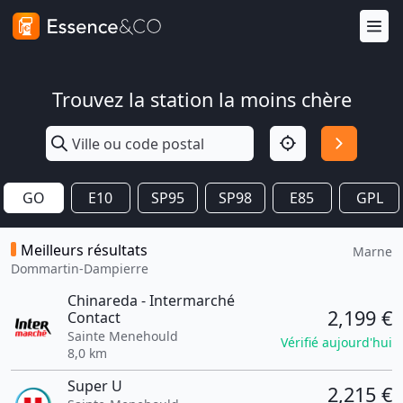
Trouvez la station la moins chère
GO
E10
SP95
SP98
E85
GPL
Meilleurs résultats
Marne
Dommartin-Dampierre
Chinareda - Intermarché
2,199 €
Contact
Sainte Menehould
Vérifié aujourd'hui
8,0 km
Super U
2,215 €