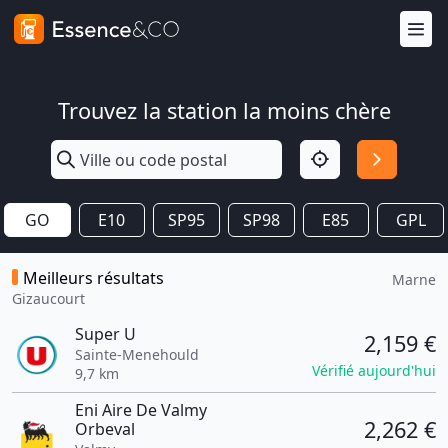
Trouvez la station la moins chère
GO
E10
SP95
SP98
E85
GPL
Meilleurs résultats
Marne
Gizaucourt
Super U
2,159 €
Sainte-Menehould
Vérifié aujourd'hui
9,7 km
Eni Aire De Valmy
2,262 €
Orbeval