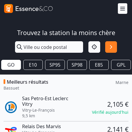
Trouvez la station la moins chère
GO
E10
SP95
SP98
E85
GPL
Meilleurs résultats
Marne
Bassuet
Sas Petro-Est Leclerc
2,105 €
Vitry
Vitry-Le-François
Vérifié aujourd'hui
9,5 km
Relais Des Marvis
2,141 €