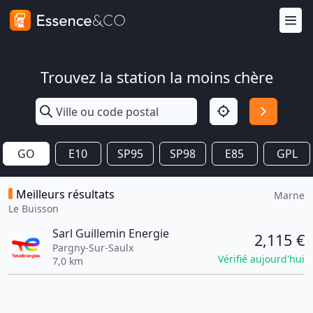
Trouvez la station la moins chère
GO
E10
SP95
SP98
E85
GPL
Meilleurs résultats
Marne
Le Buisson
Sarl Guillemin Energie
2,115 €
Pargny-Sur-Saulx
Vérifié aujourd'hui
7,0 km