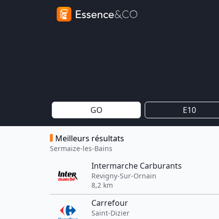
GO
E10
Meilleurs résultats
Sermaize-les-Bains
Intermarche Carburants
Revigny-Sur-Ornain
8,2 km
Carrefour
Saint-Dizier