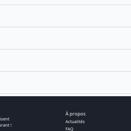
À propos
isent
Actualités
rant !
FAQ