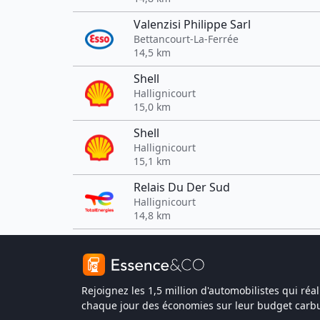
Valenzisi Philippe Sarl
Bettancourt-La-Ferrée
14,5 km
Shell
Hallignicourt
15,0 km
Shell
Hallignicourt
15,1 km
Relais Du Der Sud
Hallignicourt
14,8 km
Rejoignez les 1,5 million d'automobilistes qui réal
chaque jour des économies sur leur budget carbu