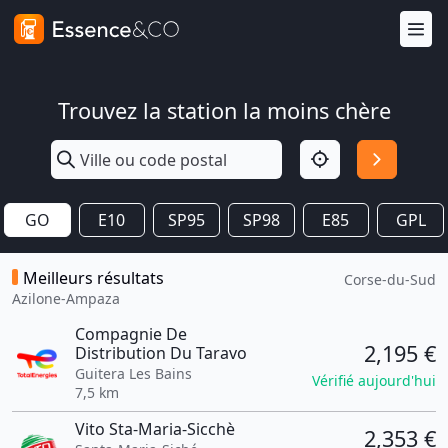
Trouvez la station la moins chère
GO
E10
SP95
SP98
E85
GPL
Meilleurs résultats
Corse-du-Sud
Azilone-Ampaza
Compagnie De
2,195 €
Distribution Du Taravo
Guitera Les Bains
Vérifié aujourd'hui
7,5 km
Vito Sta-Maria-Sicchè
2,353 €