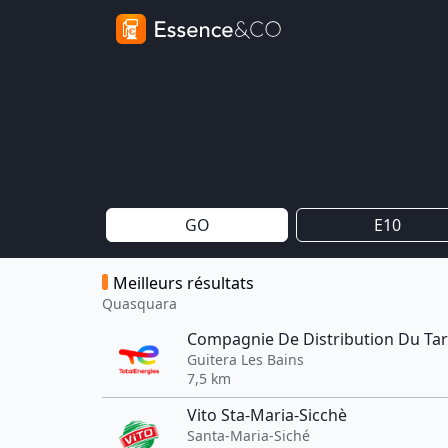
GO
E10
Meilleurs résultats
Quasquara
Compagnie De Distribution Du Ta
Guitera Les Bains
7,5 km
Vito Sta-Maria-Sicchè
Santa-Maria-Siché