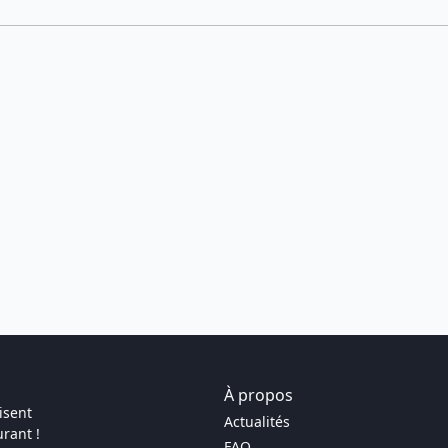
À propos
isent
Actualités
rant !
FAQ