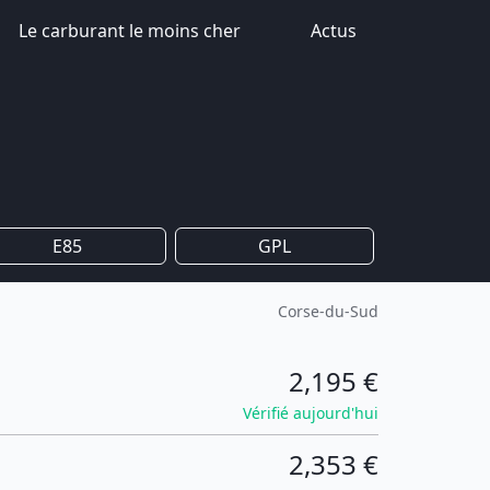
Le carburant le moins cher
Actus
E85
GPL
Corse-du-Sud
2,195 €
Vérifié aujourd'hui
2,353 €