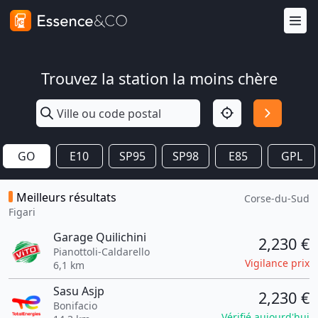
Trouvez la station la moins chère
GO
E10
SP95
SP98
E85
GPL
Meilleurs résultats
Corse-du-Sud
Figari
Garage Quilichini
2,230 €
Pianottoli-Caldarello
Vigilance prix
6,1 km
Sasu Asjp
2,230 €
Bonifacio
Vérifié aujourd'hui