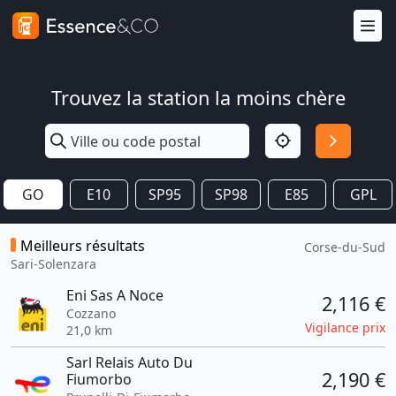
Trouvez la station la moins chère
GO
E10
SP95
SP98
E85
GPL
Meilleurs résultats
Corse-du-Sud
Sari-Solenzara
Eni Sas A Noce
2,116 €
Cozzano
Vigilance prix
21,0 km
Sarl Relais Auto Du
2,190 €
Fiumorbo