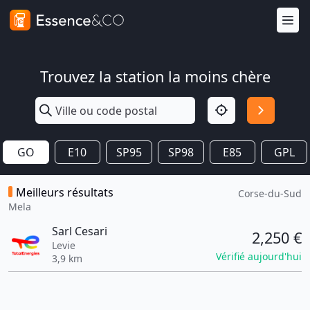
Trouvez la station la moins chère
GO
E10
SP95
SP98
E85
GPL
Meilleurs résultats
Corse-du-Sud
Mela
Sarl Cesari
2,250 €
Levie
Vérifié aujourd'hui
3,9 km