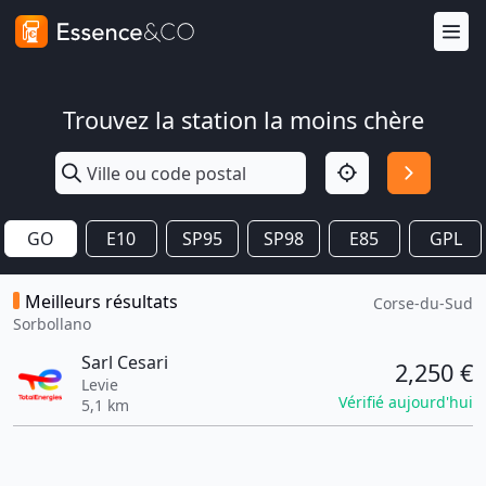
Trouvez la station la moins chère
GO
E10
SP95
SP98
E85
GPL
Meilleurs résultats
Corse-du-Sud
Sorbollano
Sarl Cesari
2,250 €
Levie
Vérifié aujourd'hui
5,1 km