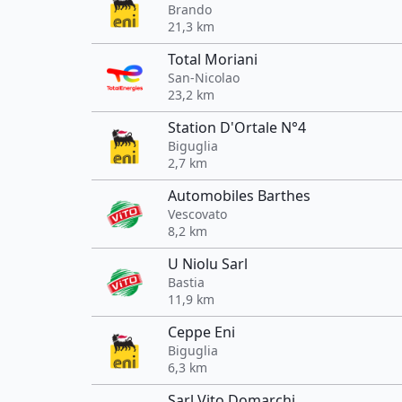
Brando
21,3 km
Total Moriani
San-Nicolao
23,2 km
Station D'Ortale N°4
Biguglia
2,7 km
Automobiles Barthes
Vescovato
8,2 km
U Niolu Sarl
Bastia
11,9 km
Ceppe Eni
Biguglia
6,3 km
Sarl Vito Domarchi