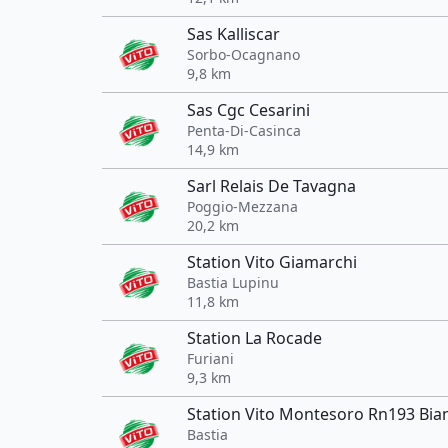
Sas Kalliscar
Sorbo-Ocagnano
9,8 km
Sas Cgc Cesarini
Penta-Di-Casinca
14,9 km
Sarl Relais De Tavagna
Poggio-Mezzana
20,2 km
Station Vito Giamarchi
Bastia Lupinu
11,8 km
Station La Rocade
Furiani
9,3 km
Station Vito Montesoro Rn193 Bia
Bastia