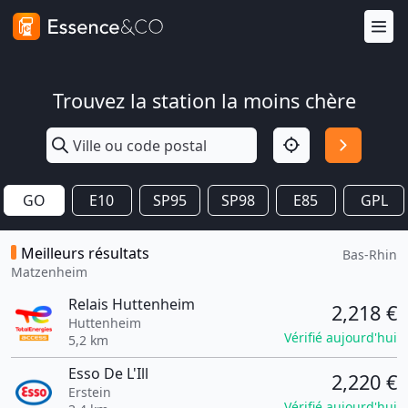
Trouvez la station la moins chère
GO
E10
SP95
SP98
E85
GPL
Meilleurs résultats
Bas-Rhin
Matzenheim
Relais Huttenheim
2,218 €
Huttenheim
Vérifié aujourd'hui
5,2 km
Esso De L'Ill
2,220 €
Erstein
Vérifié aujourd'hui