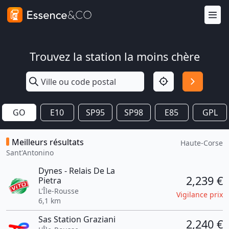
Trouvez la station la moins chère
GO
E10
SP95
SP98
E85
GPL
Meilleurs résultats
Haute-Corse
Sant'Antonino
Dynes - Relais De La
2,239 €
Pietra
L'Île-Rousse
Vigilance prix
6,1 km
Sas Station Graziani
2,240 €