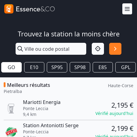
Trouvez la station la moins chère
GO
E10
SP95
SP98
E85
GPL
Meilleurs résultats
Haute-Corse
Pietralba
Mariotti Energia
2,195 €
Ponte Leccia
Vérifié aujourd'hui
9,4 km
Station Antoniotti Serge
2,199 €
Ponte-Leccia
Vérifié aujourd'hui