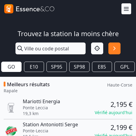
Trouvez la station la moins chère
GO
E10
SP95
SP98
E85
GPL
Meilleurs résultats
Haute-Corse
Rapale
Mariotti Energia
2,195 €
Ponte Leccia
Vérifié aujourd'hui
19,3 km
Station Antoniotti Serge
2,199 €
Ponte-Leccia
Vérifié aujourd'hui