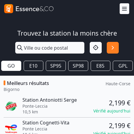
Trouvez la station la moins chère
GO
E10
SP95
SP98
E85
GPL
Meilleurs résultats
Haute-Corse
Bigorno
Station Antoniotti Serge
2,199 €
Ponte-Leccia
Vérifié aujourd'hui
10,5 km
Station Cognetti-Vita
2,199 €
Ponte Leccia
Vérifié aujourd'hui