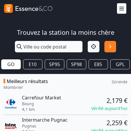
Trouvez la station la moins chère
GO
E10
SP95
SP98
E85
GPL
Meilleurs résultats
Gironde
Mombrier
Carrefour Market
2,179 €
Bourg
Vérifié aujourd'hui
4,1 km
Intermarche Pugnac
2,259 €
Pugnac
Vérifié aujourd'hui