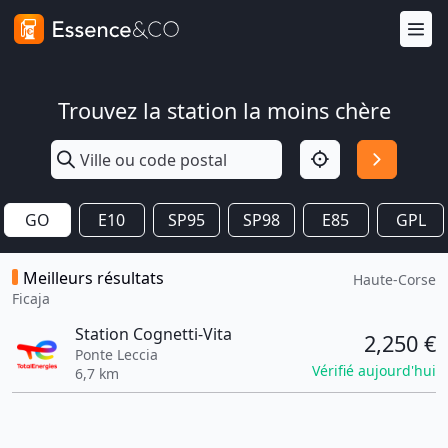
Trouvez la station la moins chère
GO
E10
SP95
SP98
E85
GPL
Meilleurs résultats
Haute-Corse
Ficaja
Station Cognetti-Vita
2,250 €
Ponte Leccia
Vérifié aujourd'hui
6,7 km