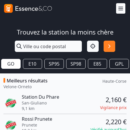
Trouvez la station la moins chère
GO
E10
SP95
SP98
E85
GPL
Meilleurs résultats
Haute-Corse
Velone-Orneto
Station Du Phare
2,160 €
San-Giuliano
Vigilance prix
9,1 km
Rossi Prunete
2,220 €
Prunete
Vérifié aujourd'hui