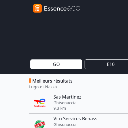
GO
E10
Meilleurs résultats
Lugo-di-Nazza
Sas Martinez
Ghisonaccia
9,3 km
Vito Services Benassi
Ghisonaccia