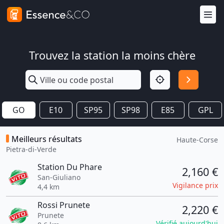
Trouvez la station la moins chère
GO
E10
SP95
SP98
E85
GPL
Meilleurs résultats
Haute-Corse
Pietra-di-Verde
Station Du Phare
2,160 €
San-Giuliano
Vigilance prix
4,4 km
Rossi Prunete
2,220 €
Prunete
Vérifié aujourd'hui