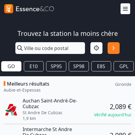
Trouvez la station la moins chère
GO
E10
SP95
SP98
E85
GPL
Meilleurs résultats
Gironde
Aubie-et-Espessas
Auchan Saint-André-De-
2,089 €
Cubzac
St Andre De Cubzac
Vérifié aujourd'hui
1,9 km
Intermarche St Andre