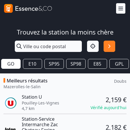
Trouvez la station la moins chère
GO
E10
SP95
SP98
E85
GPL
Meilleurs résultats
Doubs
Mazerolles-le-Salin
Station U
2,159 €
Pouilley-Les-Vignes
Vérifié aujourd'hui
4,7 km
Station-Service
Intermarche Zac
2,182 €