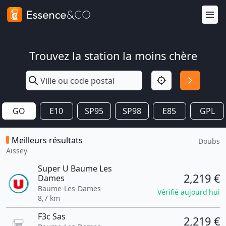
Trouvez la station la moins chère
GO
E10
SP95
SP98
E85
GPL
Meilleurs résultats
Doubs
Aïssey
Super U Baume Les
2,219 €
Dames
Baume-Les-Dames
Vérifié aujourd'hui
8,7 km
F3c Sas
2,219 €