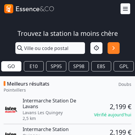
Trouvez la station la moins chère
GO
E10
SP95
SP98
E85
GPL
Meilleurs résultats
Doubs
Pointvillers
Intermarche Station De
2,199 €
Lavans
Lavans Les Quingey
Vérifié aujourd'hui
2,5 km
Intermarche Station
2,199 €