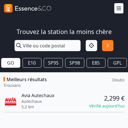
Trouvez la station la moins chère
GO
E10
SP95
SP98
E85
GPL
Meilleurs résultats
Doubs
Trouvans
Avia Autechaux
2,299 €
Autechaux
Vérifié aujourd'hui
5,2 km