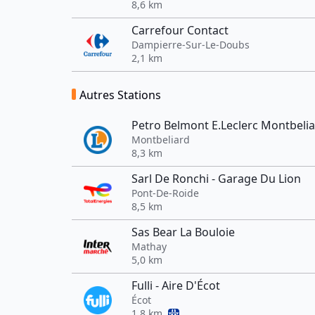
8,6 km
Carrefour Contact
Dampierre-Sur-Le-Doubs
2,1 km
Autres Stations
Petro Belmont E.Leclerc Montbeli
Montbeliard
8,3 km
Sarl De Ronchi - Garage Du Lion
Pont-De-Roide
8,5 km
Sas Bear La Bouloie
Mathay
5,0 km
Fulli - Aire D'Écot
Écot
1,8 km