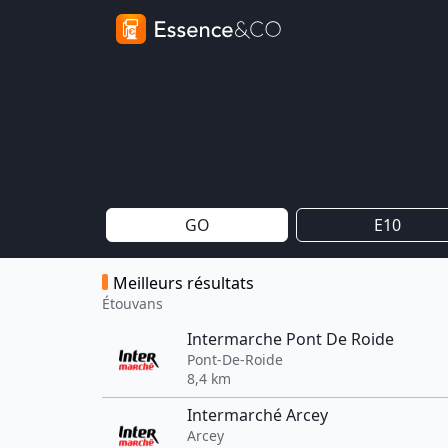
GO
E10
Meilleurs résultats
Étouvans
Intermarche Pont De Roide
Pont-De-Roide
8,4 km
Intermarché Arcey
Arcey