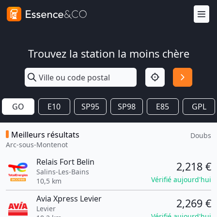
Trouvez la station la moins chère
GO
E10
SP95
SP98
E85
GPL
Meilleurs résultats
Doubs
Arc-sous-Montenot
Relais Fort Belin
2,218 €
Salins-Les-Bains
Vérifié aujourd'hui
10,5 km
Avia Xpress Levier
2,269 €
Levier
Vérifié aujourd'hui