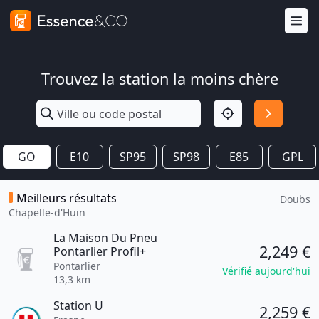
Trouvez la station la moins chère
GO
E10
SP95
SP98
E85
GPL
Meilleurs résultats
Doubs
Chapelle-d'Huin
La Maison Du Pneu
2,249 €
Pontarlier Profil+
Pontarlier
Vérifié aujourd'hui
13,3 km
Station U
2,259 €