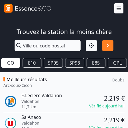
Trouvez la station la moins chère
GO
E10
SP95
SP98
E85
GPL
Meilleurs résultats
Doubs
Arc-sous-Cicon
E.Leclerc Valdahon
2,219 €
Valdahon
Vérifié aujourd'hui
11,7 km
Sa Anaco
2,219 €
Valdahon
Vérifié aujourd'hui