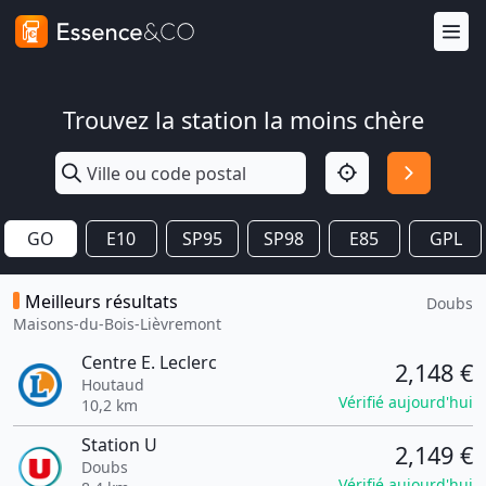
Trouvez la station la moins chère
GO
E10
SP95
SP98
E85
GPL
Meilleurs résultats
Doubs
Maisons-du-Bois-Lièvremont
Centre E. Leclerc
2,148 €
Houtaud
Vérifié aujourd'hui
10,2 km
Station U
2,149 €
Doubs
Vérifié aujourd'hui