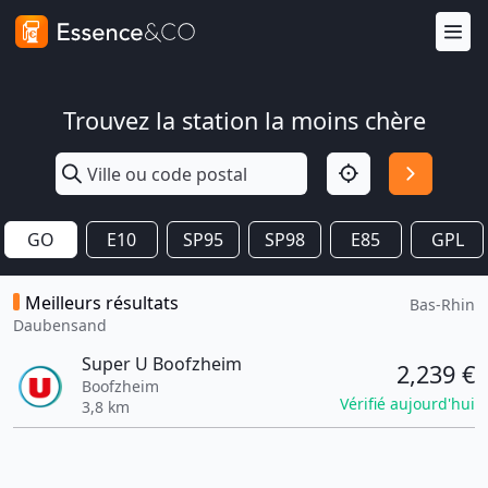
Trouvez la station la moins chère
GO
E10
SP95
SP98
E85
GPL
Meilleurs résultats
Bas-Rhin
Daubensand
Super U Boofzheim
2,239 €
Boofzheim
Vérifié aujourd'hui
3,8 km