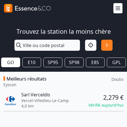
Trouvez la station la moins chère
GO
E10
SP95
SP98
E85
GPL
Meilleurs résultats
Doubs
Eysson
Sarl Verceldis
2,279 €
Vercel-Villedieu-Le-Camp
Vérifié aujourd'hui
4,0 km