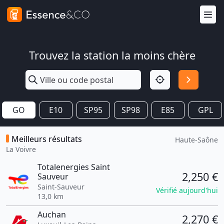
Trouvez la station la moins chère
GO
E10
SP95
SP98
E85
GPL
Meilleurs résultats
Haute-Saône
La Voivre
Totalenergies Saint
2,250 €
Sauveur
Saint-Sauveur
Vérifié aujourd'hui
13,0 km
Auchan
2,270 €