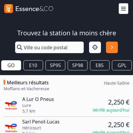
Trouvez la station la moins chère
GO
E10
SP95
SP98
E85
GPL
Meilleurs résultats
Haute-Saône
Moffans-et-Vacheresse
A Lur O Pneus
2,250 €
Lure
Vérifié aujourd'hui
5,7 km
Sarl Penot-Lucas
2,250 €
Héricourt
Vérifié aujourd'hui