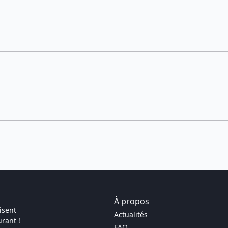
À propos
isent
Actualités
rant !
FAQ