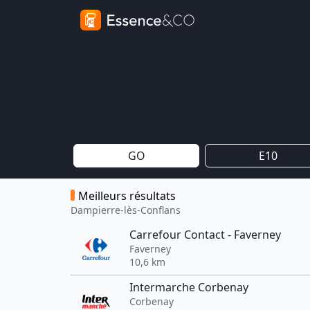
GO
E10
Meilleurs résultats
Dampierre-lès-Conflans
Carrefour Contact - Faverney
Faverney
10,6 km
Intermarche Corbenay
Corbenay